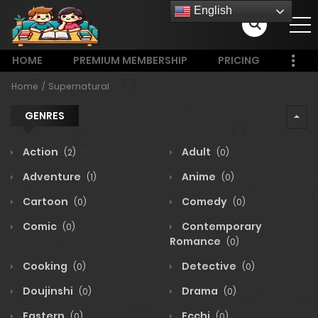
English
HOME
PREMIUM MEMBERSHIP
PRICING
Home
Supernatural
GENRES
Action
Adult
(2)
(0)
Adventure
Anime
(1)
(0)
Cartoon
Comedy
(0)
(0)
Comic
Contemporary
(0)
Romance
(0)
Cooking
Detective
(0)
(0)
Doujinshi
Drama
(0)
(0)
Eastern
Ecchi
(0)
(0)